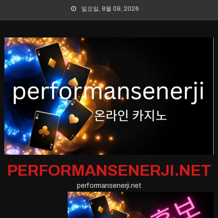
Skip
일요일, 8월 09, 2026
to
content
PERFORMANSENERJI.NET
performansenerji.net