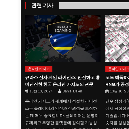
관련 기사
온라인 카지노
온라인 카지
큐라소 전자 게임 라이선스: 안전하고 흥
코드 해독하
미진진한 한국 온라인 카지노의 관문
RNG가 공
10월 10, 2024
Daniel Baker
10월 10, 20
온라인 카지노의 세계에서 적절한 라이선
난수 생성기(
스는 플레이어의 안전과 신뢰성을 보장하
에서 공정성
는 데 매우 중요합니다. 플레이어는 운영이
기술입니다. 
규제되고 투명한 플랫폼에 참여할 가능성
숫자를 생성함