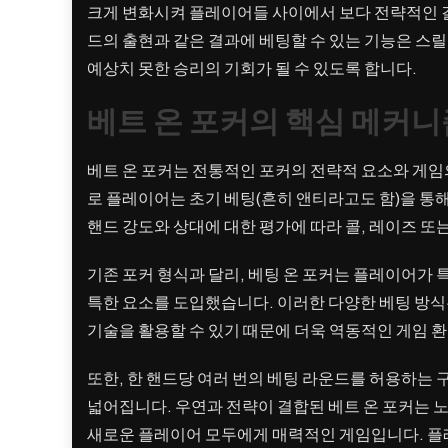
크게 변화시켜 플레이어들 사이에서 보다 전략적인 
하
세
드의 출현과 같은 결과에 베팅할 수 있는 기능은 스
요:
예상치 못한 승리의 기회가 될 수 있도록 합니다.
고
전
베트 온 포커의 핵심 메커니
적
인
베트 온 포커는 전통적인 포커의 전략적 요소와 게임
카
로 플레이어는 초기 베팅(흔히 앤티라고도 함)을 통
드
핸드 강도와 상대에 대한 평가에 따라 콜, 레이즈 또
게
임
기존 포커 형식과 달리, 베팅 온 포커는 플레이어가 
의
특한 요소를 도입했습니다. 이러한 다양한 베팅 방식
전
기술을 활용할 수 있기 때문에 더욱 역동적인 게임 
략
적
또한, 한 핸드당 여러 번의 베팅 라운드를 허용하는
트
넓어집니다. 우연과 전략이 결합된 베트 온 포커는 
위
새로운 플레이어 모두에게 매력적인 게임입니다. 플레
스