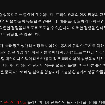
영향을 미치는 중요한 요소입니다. 프레임 효과와 인지 편향과 같
선택을 하도록 유도할 수 있습니다. 예를 들어, 도박의 매력은 감
의존한 결정을 내리도록 유도할 수 있습니다. 이러한 경향을 인식
 베팅을 할 수 있습니다.
다. 블러핑은 상대의 신경을 시험하는 동시에 유리한 고지를 점하
의 블러핑은 게임의 역학 관계를 변화시켜 상대방으로 하여금 자신
 베팅 패턴이나 압박에 대한 반응과 같은 플레이어의 성향을 이해하
습니다. 이러한 심리적 단서에 적응함으로써 플레이어는 다른 플레
식은 궁극적으로 베팅 실력을 향상시키고 경쟁 환경에서 성공 확률
하여
온라인 카지노
플레이어에게 전통적인 포커 게임 플레이를 새