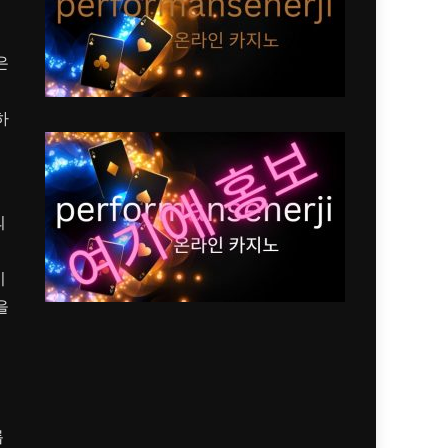
은
하
의
이
을
롭