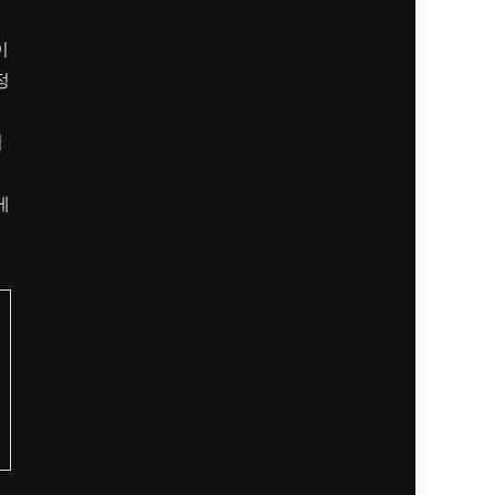
이
정
이
점
게