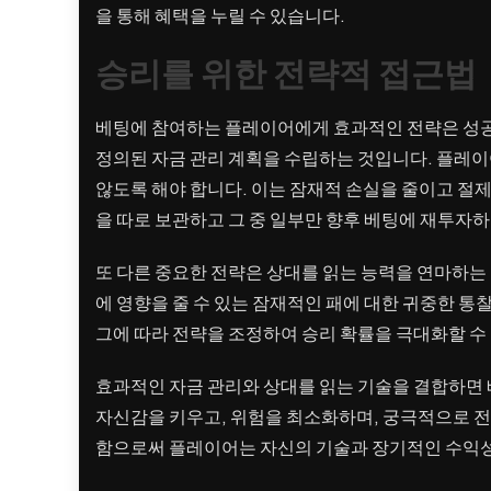
을 통해 혜택을 누릴 수 있습니다.
트
승리를 위한 전략적 접근법
베팅에 참여하는 플레이어에게 효과적인 전략은 성공 
정의된 자금 관리 계획을 수립하는 것입니다. 플레이
않도록 해야 합니다. 이는 잠재적 손실을 줄이고 절제
을 따로 보관하고 그 중 일부만 향후 베팅에 재투자
또 다른 중요한 전략은 상대를 읽는 능력을 연마하는 
에 영향을 줄 수 있는 잠재적인 패에 대한 귀중한 통
그에 따라 전략을 조정하여 승리 확률을 극대화할 수
효과적인 자금 관리와 상대를 읽는 기술을 결합하면 
자신감을 키우고, 위험을 최소화하며, 궁극적으로 전
함으로써 플레이어는 자신의 기술과 장기적인 수익성