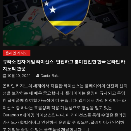
온라인 카지노
큐라소 전자 게임 라이선스: 안전하고 흥미진진한 한국 온라인 카
지노의 관문
10월 10, 2024
Daniel Baker
온라인 카지노의 세계에서 적절한 라이선스는 플레이어의 안전과 신뢰
성을 보장하는 데 매우 중요합니다. 플레이어는 운영이 규제되고 투명
한 플랫폼에 참여할 가능성이 더 높습니다. 업계에서 가장 인정받는 라
이선스 중 하나는 효율성과 적용 가능성으로 명성을 얻고 있는
Curacao e게이밍 라이선스입니다. 이 라이선스를 통해 수많은 온라인
카지노가 합법적이고 안전하게 운영할 수 있으며, 플레이어가 안심하
고 게임을 즐길 수 있는 플랫폼을 제공합니다. […]