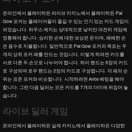
온라인에서 플레이하든 라이브 카지노에서 플레이하든 Pai
Gow 포커는 플레이어들이 즐길 수 있는 인기 있는 카드 게임이
되었습니다. 하우스 에지는 상대적으로 낮지만 여전히 게임에
정통해야 합니다. 승리한 손에 대한 보상은 돈이며, 패배한 손
은 음수로 지불됩니다. 일반적으로 Pai Gow 포커의 목표는 두
개의 상위 포커 패를 만드는 것입니다. 이렇게 하려면 카드를
서로 다른 두 손으로 나누어야 합니다. 하이 핸드는 5장의 카드
로 구성되며 로우 핸드는 2장의 카드로 구성됩니다. 각 패의 순
위는 표준 포커와 비슷합니다. 시작하려면 Ante 베팅을 해야
합니다. 그런 다음 딜러는 모든 카드를 7개의 더미에 뒤집어 놓
습니다.
라이브 딜러 게임
온라인에서 플레이하든 실제 카지노에서 플레이하든 다양한