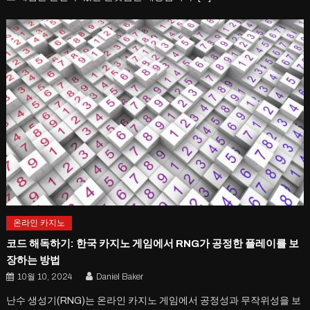
온라인 카지노
코드 해독하기: 한국 카지노 게임에서 RNG가 공정한 플레이를 보
장하는 방법
10월 10, 2024
Daniel Baker
난수 생성기(RNG)는 온라인 카지노 게임에서 공정성과 무작위성을 보