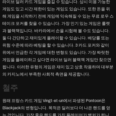
라이브 딜러 카드 게임을 즐길 수 있습니다. 상시 이용 가능한
게임도 있고 시간 제한이 있는 게임도 있습니다. 또한 돈을 위
해 게임을 시작하기 전에 게임에 익숙해질 수 있는 무료 로우 스
테이크 포커를 찾을 수 있습니다. 가장 인기 있는 게임은 룰렛
과 블랙잭입니다. 바카라에서 손을 시험해 볼 수도 있습니다.
둘 다 간단하고 재미있게 플레이할 수 있습니다. 배당률 또는
위험 수준에 따라 베팅을 할 수 있습니다. 3 카드 포커와 같이
위에서 언급한 각 게임에 대한 변형도 있습니다. 가장 짜릿한
게임을 플레이하고 싶다면 라이브 딜러 블랙잭 게임만 찾으면
됩니다. 이러한 유형의 게임은 재미 있고 상호 작용하며 대부분
의 카지노에서 부족한 사회적 측면을 제공합니다.
철주
원래 프랑스 카드 게임 Vingt-et-un에서 파생된 Pontoon은
Blackjack의 변형입니다. 목적은 딜러보다 더 나은 핸드를 얻
는 것입니다. 가장 좋은 핸드를 가진 플레이어가 뱅커가 됩니