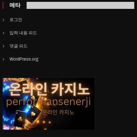
메타
로그인
입력 내용 피드
댓글 피드
WordPress.org