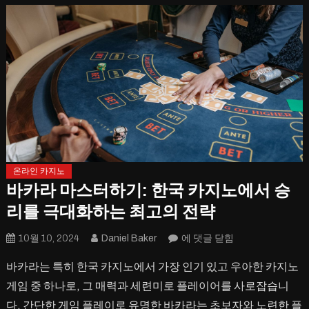
하
는
슬
롯
게
임,
사
자
의
서
온라인 카지노
의
바카라 마스터하기: 한국 카지노에서 승
비
리를 극대화하는 최고의 전략
밀
을
바
10월 10, 2024
Daniel Baker
에 댓글 닫힘
풀
카
바카라는 특히 한국 카지노에서 가장 인기 있고 우아한 카지노
어
라
보
게임 중 하나로, 그 매력과 세련미로 플레이어를 사로잡습니
마
세
다. 간단한 게임 플레이로 유명한 바카라는 초보자와 노련한 플
스