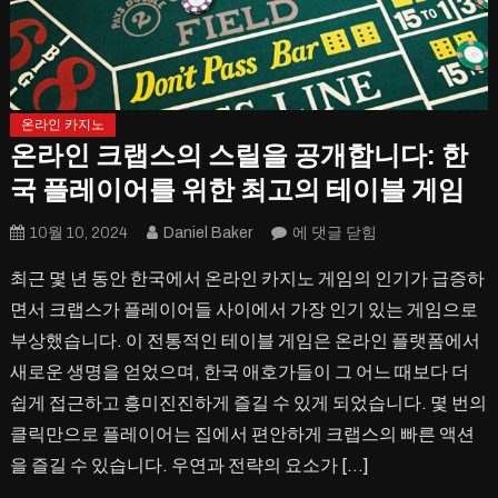
큰
승
리
를
온라인 카지노
거
온라인 크랩스의 스릴을 공개합니다: 한
두
국 플레이어를 위한 최고의 테이블 게임
기
위
온
10월 10, 2024
Daniel Baker
에 댓글 닫힘
한
라
팁
최근 몇 년 동안 한국에서 온라인 카지노 게임의 인기가 급증하
인
면서 크랩스가 플레이어들 사이에서 가장 인기 있는 게임으로
크
부상했습니다. 이 전통적인 테이블 게임은 온라인 플랫폼에서
랩
새로운 생명을 얻었으며, 한국 애호가들이 그 어느 때보다 더
스
의
쉽게 접근하고 흥미진진하게 즐길 수 있게 되었습니다. 몇 번의
스
클릭만으로 플레이어는 집에서 편안하게 크랩스의 빠른 액션
릴
을 즐길 수 있습니다. 우연과 전략의 요소가 […]
을