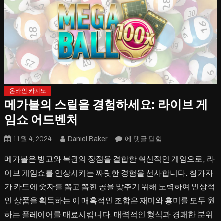
진
진
함
발
견
하
기
온라인 카지노
메가볼의 스릴을 경험하세요: 라이브 게
임쇼 어드벤처
메
11월 4, 2024
Daniel Baker
에 댓글 닫힘
가
메가볼은 빙고와 복권의 장점을 결합한 혁신적인 게임으로, 라
볼
이브 게임쇼를 연상시키는 짜릿한 경험을 선사합니다. 참가자
의
가 카드에 숫자를 뽑고 뽑힌 공을 맞추기 위해 노력하여 인상적
스
인 상품을 획득하는 이 매혹적인 조합은 재미와 흥미를 모두 원
릴
을
하는 플레이어를 매료시킵니다. 매력적인 형식과 경쾌한 분위