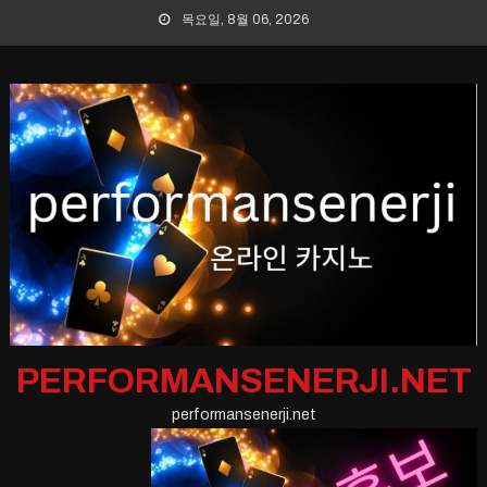
Skip
목요일, 8월 06, 2026
to
content
PERFORMANSENERJI.NET
performansenerji.net