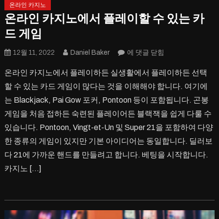
온라인 카지노
온라인 카지노에서 플레이할 수 있는 카
드 게임
온
12월 11, 2022
Daniel Baker
에 댓글 닫힘
라
온라인 카지노에서 플레이하든 실생활에서 플레이하든 선택
인
할 수 있는 카드 게임이 많다는 것을 이해해야 합니다. 여기에
카
는 Blackjack, Pai Gow 포커, Pontoon 등이 포함됩니다. 곤봉
지
게임을 처음 접하든 숙련된 플레이어든 블랙잭을 쉽게 다룰 수
노
에
있습니다. Pontoon, Vingt-et-Un 및 Super 21을 포함하여 다양
서
한 종류의 게임이 있지만 기본 아이디어는 동일합니다. 딜러보
플
다 21에 가까운 핸드를 만들려고 합니다. 베팅을 시작합니다.
레
카지노 […]
이
할
수
있