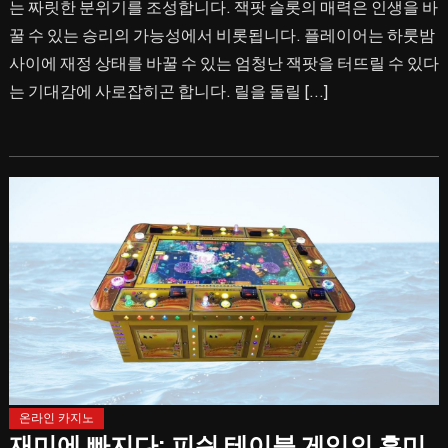
는 짜릿한 분위기를 조성합니다. 잭팟 슬롯의 매력은 인생을 바
팟
보
슬
꿀 수 있는 승리의 가능성에서 비롯됩니다. 플레이어는 하룻밤
기
롯
사이에 재정 상태를 바꿀 수 있는 엄청난 잭팟을 터뜨릴 수 있다
의
는 기대감에 사로잡히곤 합니다. 릴을 돌릴 […]
매
력
과
인
생
을
바
꿀
수
있
는
당
첨
온라인 카지노
금
재미에 빠지다: 피쉬 테이블 게임의 흥미