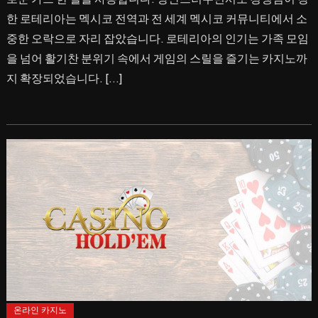
하
한 로테리아는 멕시코 전역과 전 세계 멕시코 커뮤니티에서 소
기:
중한 오락으로 자리 잡았습니다. 로테리아의 인기는 가족 모임
멕
을 넘어 활기찬 분위기 속에서 게임의 스릴을 즐기는 카지노까
시
지 확장되었습니다. […]
코
의
사
랑
받
는
카
지
노
전
통
속
으
온라인 카지노
로