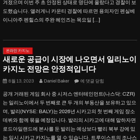
피
겨졌으며 이번 주 초 안정된 상태로 명단에 올랐다고 경찰이 보
최
츠
도했습니다. 앨러게니 카운티 경찰에 따르면 용의자인 펜실베
고
버
이니아주 펜힐스의 주완 헤인즈는 목요일 […]
의
그
전
우
략
승
자
온라인 카지노
홈
새로운 공급이 시장에 나오면서 일리노이
따
카지노 전망은 안정적입니다
라
하
새
8월 13, 2023
Daniel Baker
에 댓글 닫힘
기,
로
공개 거래된 게임 회사 중 시저스 엔터테인먼트(나스닥: CZR)
강
운
는 일리노이에서 두 번째로 큰 두 개의 부동산을 보유하고 있으
도,
공
룸
며, 발리(NYSE: BALY)는 2026년 시카고의 첫 번째 게임 장소
급
메
데뷔와 함께 묶을 예정입니다. 발리의 시카고에 대해 말하자면
이
이
시
로드아일랜드에 본사를 둔 발리는 예상보다 빨리 북부 강에 있
트
장
는 임시 시카고 카지노를 열 수 있습니다. 트루이스트의 조나스