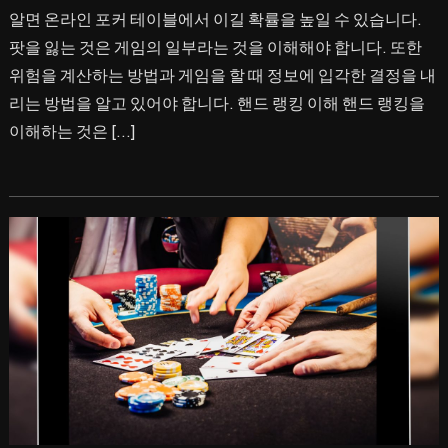
알면 온라인 포커 테이블에서 이길 확률을 높일 수 있습니다.
커
팟을 잃는 것은 게임의 일부라는 것을 이해해야 합니다. 또한
플
레
위험을 계산하는 방법과 게임을 할 때 정보에 입각한 결정을 내
이
리는 방법을 알고 있어야 합니다. 핸드 랭킹 이해 핸드 랭킹을
방
이해하는 것은 […]
법
에
대
해
알
아
야
할
사
항