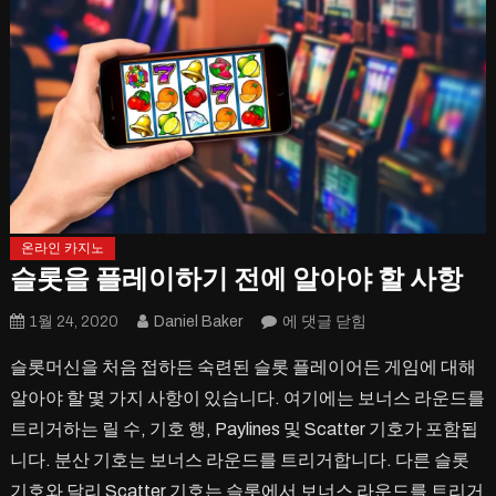
는
카
드
게
임
온라인 카지노
슬롯을 플레이하기 전에 알아야 할 사항
슬
1월 24, 2020
Daniel Baker
에 댓글 닫힘
롯
슬롯머신을 처음 접하든 숙련된 슬롯 플레이어든 게임에 대해
을
알아야 할 몇 가지 사항이 있습니다. 여기에는 보너스 라운드를
플
트리거하는 릴 수, 기호 행, Paylines 및 Scatter 기호가 포함됩
레
니다. 분산 기호는 보너스 라운드를 트리거합니다. 다른 슬롯
이
하
기호와 달리 Scatter 기호는 슬롯에서 보너스 라운드를 트리거