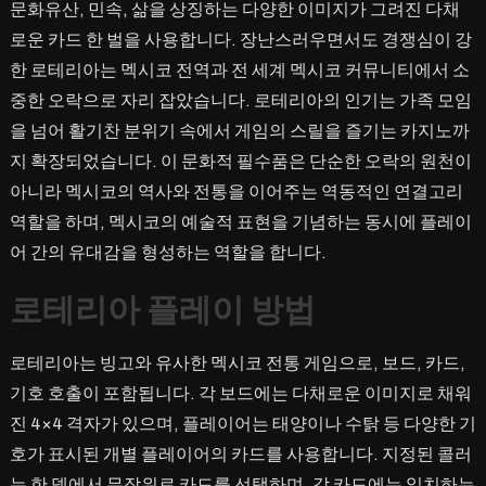
문화유산, 민속, 삶을 상징하는 다양한 이미지가 그려진 다채
탐
로운 카드 한 벌을 사용합니다. 장난스러우면서도 경쟁심이 강
험
하
한 로테리아는 멕시코 전역과 전 세계 멕시코 커뮤니티에서 소
기:
중한 오락으로 자리 잡았습니다. 로테리아의 인기는 가족 모임
멕
을 넘어 활기찬 분위기 속에서 게임의 스릴을 즐기는 카지노까
시
지 확장되었습니다. 이 문화적 필수품은 단순한 오락의 원천이
코
아니라 멕시코의 역사와 전통을 이어주는 역동적인 연결고리
의
역할을 하며, 멕시코의 예술적 표현을 기념하는 동시에 플레이
사
어 간의 유대감을 형성하는 역할을 합니다.
랑
받
로테리아 플레이 방법
는
카
로테리아는 빙고와 유사한 멕시코 전통 게임으로, 보드, 카드,
지
노
기호 호출이 포함됩니다. 각 보드에는 다채로운 이미지로 채워
전
진 4×4 격자가 있으며, 플레이어는 태양이나 수탉 등 다양한 기
통
호가 표시된 개별 플레이어의 카드를 사용합니다. 지정된 콜러
속
는 한 덱에서 무작위로 카드를 선택하며, 각 카드에는 일치하는