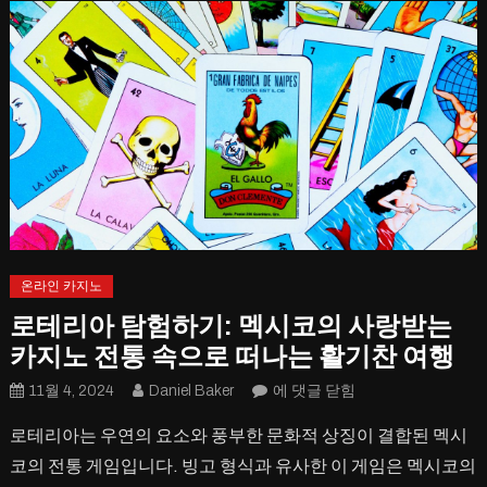
온라인 카지노
로테리아 탐험하기: 멕시코의 사랑받는
카지노 전통 속으로 떠나는 활기찬 여행
로
11월 4, 2024
Daniel Baker
에 댓글 닫힘
테
로테리아는 우연의 요소와 풍부한 문화적 상징이 결합된 멕시
리
코의 전통 게임입니다. 빙고 형식과 유사한 이 게임은 멕시코의
아