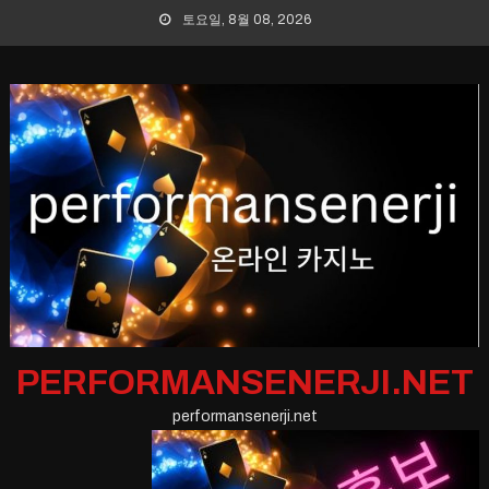
Skip
토요일, 8월 08, 2026
to
content
PERFORMANSENERJI.NET
performansenerji.net